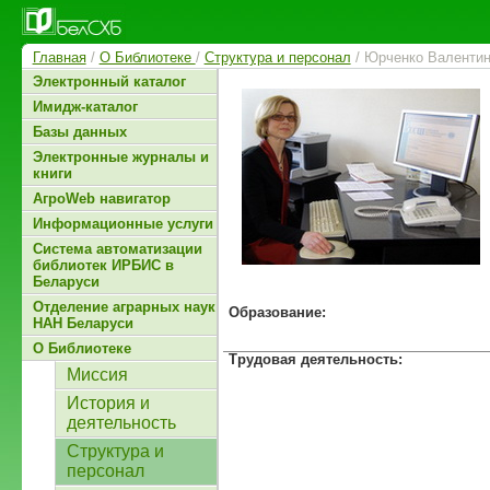
Главная
/
О Библиотеке
/
Структура и персонал
/ Юрченко Валентин
Электронный каталог
Имидж-каталог
Базы данных
Электронные журналы и
книги
АгроWeb навигатор
Информационные услуги
Система автоматизации
библиотек ИРБИС в
Беларуси
Отделение аграрных наук
Образование:
НАН Беларуси
О Библиотеке
Трудовая деятельность:
Миссия
История и
деятельность
Структура и
персонал