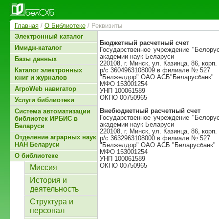
Главная
/
О Библиотеке
/ Реквизиты
Электронный каталог
Бюджетный расчетный счет
Имидж-каталог
Государственное учреждение "Белорус
академии наук Беларуси
Базы данных
220108, г. Минск, ул. Казинца, 86, корп
p/c 3604963108009 в филиале № 527
Каталог электронных
"Белжелдор" ОАО АСБ"Беларусбанк"
книг и журналов
МФО 153001254
АгроWeb навигатор
УНП 100061589
ОКПО 00750965
Услуги библиотеки
Внебюджетный расчетный счет
Система автоматизации
Государственное учреждение "Белорус
библиотек ИРБИС в
академии наук Беларуси
Беларуси
220108, г. Минск, ул. Казинца, 86, корп
Отделение аграрных наук
p/c 3632963108000 в филиале № 527
НАН Беларуси
"Белжелдор" ОАО АСБ "Беларусбанк"
МФО 153001254
О библиотеке
УНП 100061589
ОКПО 00750965
Миссия
История и
деятельность
Структура и
персонал