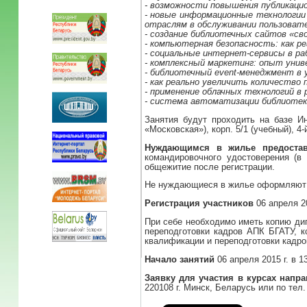
- возможности повышения публикаци
- новые информационные технологии
отраслям в обслуживании пользовате
- создание библиотечных сайтов «св
- компьютерная безопасность: как 
- социальные интернет-сервисы в ра
- комплексный маркетинг: опыт уни
- библиотечный event-менеджмент в 
- как реально увеличить количество 
- применение облачных технологий в
- система автоматизации библиотек
Занятия будут проходить на базе И
«Московская»), корп. 5/1 (учебный), 4-й
Нуждающимся в жилье предоста
командировочного удостоверения (в
общежитие после регистрации.
Не нуждающиеся в жилье оформляют к
Регистрация участников
06 апреля 20
При себе необходимо иметь копию ди
переподготовки кадров АПК БГАТУ, к
квалификации и переподготовки кадро
Начало занятий
06 апреля 2015 г. в 13
Заявку для участия в курсах напр
220108 г. Минск, Беларусь или по тел.