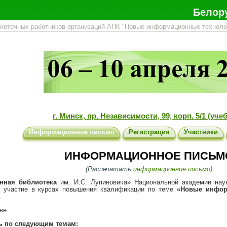
Белор
отечных работников организаций АПК "Новые информационные технолог
г. Минск, пр. Независимости, 99, корп. 5/1 (уч
Информационное письмо
Регистрация
Участники
ИНФОРМАЦИОННОЕ ПИСЬМ
(Распечатать
информационное письмо)
енная библиотека
им. И.С. Лупиновича» Национальной академии нау
ь участие в курсах повышения квалификации по теме
«Новые инфор
.
ве.
ть по следующим темам: