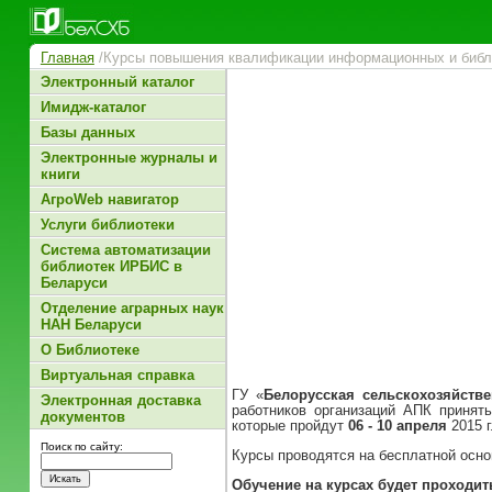
Главная
/Курсы повышения квалификации информационных и библи
Электронный каталог
Имидж-каталог
Базы данных
Электронные журналы и
книги
АгроWeb навигатор
Услуги библиотеки
Система автоматизации
библиотек ИРБИС в
Беларуси
Отделение аграрных наук
НАН Беларуси
О Библиотеке
Виртуальная справка
ГУ «
Белорусская сельскохозяйств
Электронная доставка
работников организаций АПК принят
документов
которые пройдут
06 - 10 апреля
2015 г
Поиск по сайту:
Курсы проводятся на бесплатной осно
Обучение на курсах будет проходи