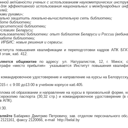
онной активности ученых с использованием наукометрических инстру
 для эффективного использования национальных и международных ин
лей;
оими руками»;
реально защитить локально-вычислительную сеть библиотеки;
боте библиотеки;
верситетской библиотеки;
условиях Беларуси;
пользователей библиотеки: опыт библиотек Беларуси и России (вебина
 работе библиотеки;
 ИРБИС: новые решения и сервисы.
нститута повышения квалификации и переподготовки кадров АПК БГАТ
 этаж, каб. 412.
вляется общежитие
по адресу: ул. Натуралистов, 12, г. Минск;
 графе «место прибытия» указывается Институт повышения квалифи
омандировочное удостоверение и направление на курсы на Белорусску
15 г. с 9:00 до13:00 в учебном корпусе каб.405.
плома об образовании и направление на курсы в произвольной форме, 
серокопию паспорта (30,32 стр.) и командировочное удостоверение (
в АПК).
:30.
авляйте
Бабарико Дмитрию Петровичу, зав. отделом персонального обслу
 2121161, факсу 2120066, e-mail
http://belal.by