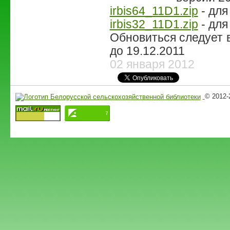
irbis64_11D1.zip
- для
irbis32_11D1.zip
- для
Обновиться следует в
до 19.12.2011
02 января 2012
© 2012-