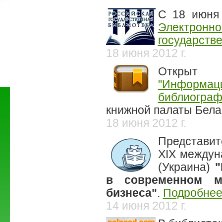
С 18 июня 
Электронн
государств
18 июня 2012 г.
Открыт
"Информа
библиогра
книжной палаты Бела
18 июня 2012 г.
Представит
XIX между
(Украина)
"
в современном м
бизнеса"
.
Подробне
14 июня 2012 г.