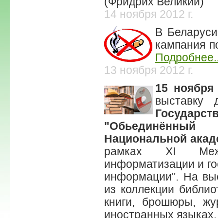
(Фридрих Великий)
14 ноября 2012 г.
В Беларуси
кампания п
Подробнее..
13 ноября 2012 г.
15 ноября
выставку 
Государ
"Обьединённый
Национальной акад
рамках XI Межд
информатизации и го
информации". На вы
из коллекции библио
книги, брошюры, ж
иностранных языках.