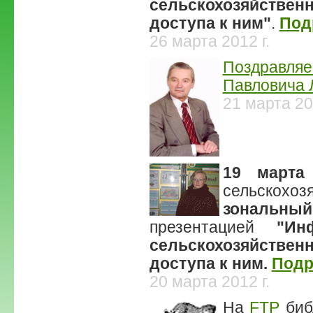
сельскохозяйствен
доступа к ним"
.
Под
26 марта 2012 г.
Поздравляе
Павловича 
21 марта 2
19 марта
сельскохоз
зональны
презентацией
"Ин
сельскохозяйствен
доступа к ним.
Подр
20 марта 2012 г.
На
FTP
биб