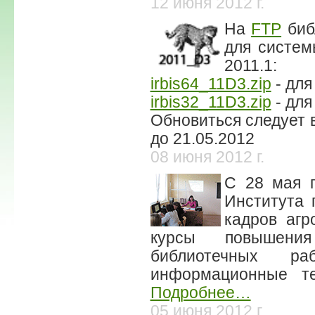
12 июня 2012 г.
На
FTP
биб
для систем
2011.1:
irbis64_11D3.zip
- для
irbis32_11D3.zip
- для
Обновиться следует в
до 21.05.2012
08 июня 2012 г.
С 28 мая п
Института 
кадров агр
курсы повышени
библиотечных р
информационные те
Подробнее…
05 июня 2012 г.