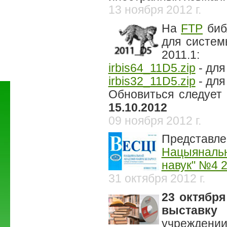
13 ноября 2012 г.
На
FTP
биб
для систем
2011.1:
irbis64_11D5.zip
- для
irbis32_11D5.zip
- для
Обновиться следует
15.10.2012
09 ноября 2012 г.
Представл
Нацыянальн
навук" №4 2
31 октября 2012 г.
23 октября
выставку 
учреждени