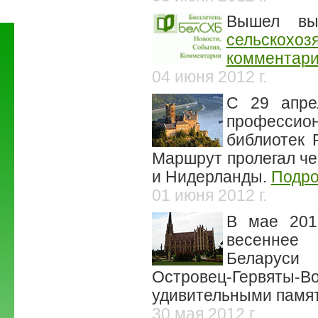
Вышел в
сельскохоз
комментари
04 июня 2012 г.
С 29 апре
профессион
библиотек 
Маршрут пролегал че
и Нидерланды.
Подр
01 июня 2012 г.
В мае 201
весеннее 
Беларуси
Островец-Гервяты-
удивительными памят
30 мая 2012 г.