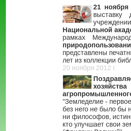
21 ноября
выставку 
учрежд
Национальной акад
рамках Междунар
природопользовани
представлены печатн
лет из коллекции биб
20 ноября 2012 г.
Поздравл
хозяйства
агропромышленного
"Земледелие - первое
без него не было бы н
ни философов, истинн
кто улучшает свои зе