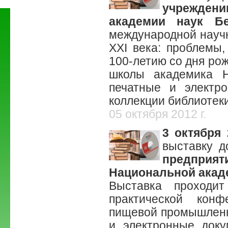
учреждени
академии наук Бе
международной научн
XXI века: проблемы,
100-летию со дня ро
школы академика Н
печатные и электр
коллекции библиотек
05 октября 2012 г.
3 октября 
выставку 
предпри
Национальной акад
Выставка проходи
практической кон
пищевой промышленн
и электронные доку