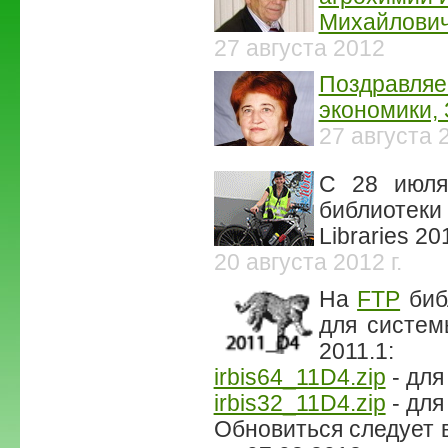
Михайлович
27 августа 2012
Поздравляе
экономики,
27 августа 
С 28 июля
библиотек
Libraries 20
20 августа 2012 г.
На
FTP
биб
для систем
2011.1:
irbis64_11D4.zip
- для
irbis32_11D4.zip
- для
Обновиться следует в