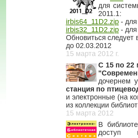
для систем
2011.1:
irbis64_11D2.zip
- для
irbis32_11D2.zip
- для
Обновиться следует в
до 02.03.2012
15 марта 2012 г.
С 15 по 22
"Современ
дочернем 
станция по птицево
и электронные (на ко
из коллекции библиот
15 марта 2012
В библиоте
досту