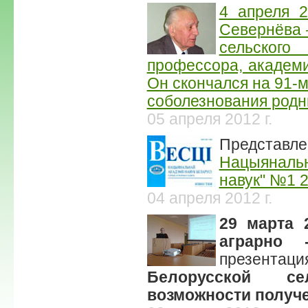
4 апреля 
Севернёва 
сельского
профессора, академ
Он скончался на 91-м
соболезнования родн
05 апреля 2012 г.
Представл
Нацыянальн
навук" №1 2
04 апреля 2012 г.
29 марта 2
аграрно 
презен
Белорусской се
возможности получе