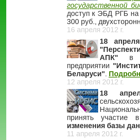
государственной б
доступ к ЭБД РГБ на
300 руб., двухсторонн
16 апреля 2012 г.
18 апреля
"Перспект
АПК"
в Ре
предприятии
"Инсти
Беларуси"
.
Подробне
12 апреля 2012 г.
18 апре
сельскохоз
Национальн
принять участие 
изменения базы дан
11 апреля 2012 г.