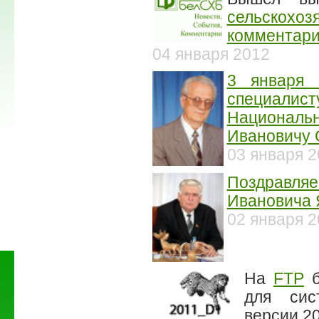
сельскохоз
комментари
04 января 2012
3 января 
специалист
Националь
Ивановичу 
03 января 
Поздравля
Ивановича 
02 января 
На
FTP
б
для сис
версии 20