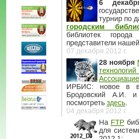
6 декабр
государств
турнир по 
городским библи
библиотек город
представители нашей
07 декабря 2012 г.
28 ноября
технологи
Ассоциаци
ИРБИС: новое в ве
Бродовский А.И. 
посмотреть
здесь
.
04 декабря 2012 г.
На
FTP
биб
для систем
2012.1: