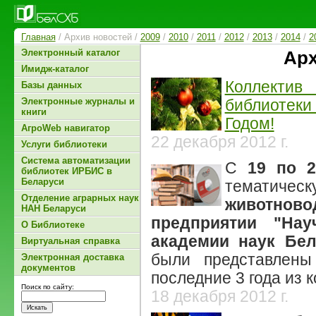
Главная
/ Архив новостей /
2009
/
2010
/
2011
/
2012
/
2013
/
2014
/
2
Электронный каталог
Арх
Имидж-каталог
Коллекти
Базы данных
библиотек
Электронные журналы и
книги
Годом!
АгроWeb навигатор
22 декабря 2012 г.
Услуги библиотеки
Система автоматизации
С
19 по 2
библиотек ИРБИС в
Беларуси
тематиче
Отделение аграрных наук
животново
НАН Беларуси
предприятии "Нау
О Библиотеке
академии наук Бел
Виртуальная справка
были представлены
Электронная доставка
документов
последние 3 года из 
Поиск по сайту:
18 декабря 2012 г.