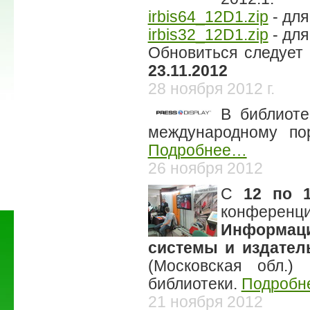
irbis64_12D1.zip
- для
irbis32_12D1.zip
- для
Обновиться следует
23.11.2012
28 ноября 2012 г.
В библиоте
международному по
Подробнее…
26 ноября 2012
C
12 по 
конфер
Информац
системы и издател
(Московская обл.)
библиотеки.
Подроб
21 ноября 2012