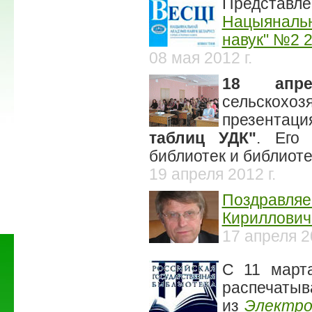
Представл
Нацыянальн
навук" №2 2
08 мая 2012 г.
18 апр
сельскохо
презентац
таблиц УДК"
. Его 
библиотек и библиоте
19 апреля 2012 г.
Поздравля
Кириллович
17 апреля 20
С 11 март
распечатыв
из
Электро