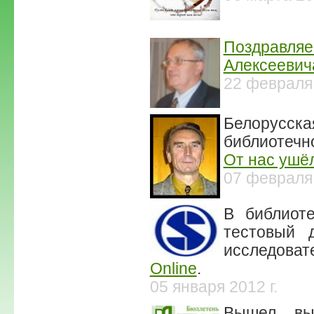
Поздравляе
Алексеевича
22 февраля
Белорусска
библиотечн
От нас ушё
07 февраля
В библиот
тестовый 
исследоват
Online
.
05 января 2012 г.
Вышел в