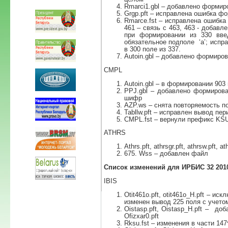
Rmarci1.gbl – добавлено формир
Grgp.pft – исправлена ошибка ф
Rmarce.fst – исправлена ошибка
461 – связь с 463, 463 - добавл
при формировании из 330 вве
обязательное подполе ‘a’; испр
в 300 поле из 337.
Autoin.gbl – добавлено формиро
CMPL
Autoin.gbl – в формировании 903
PPJ.gbl – добавлено формирова
шифр
AZP.ws – снята повторяемость по
Tabllw.pft – исправлен вывод пе
CMPL.fst – вернули префикс KS
ATHRS
Athrs.pft, athrsgr.pft, athrsw.pft,
675. Wss – добавлен файл
Список изменений для ИРБИС 32 2010
IBIS
Otit461o.pft, otit461o_H.pft – и
изменен вывод 225 поля с учетом
Oistasp.pft, Oistasp_H.pft – д
Ofizxar0.pft
Rksu.fst – изменения в части 147