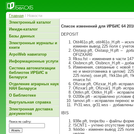
Главная
/ Новости
Электронный каталог
Список изменений для ИРБИС 64 2010
Имидж-каталог
DEPOSIT
Базы данных
Otit461o.pft, otit461o_H.pft – и
Электронные журналы и
изменен вывод 225 поля с учетом
книги
Oistasp.pft, Oistasp_H.pft – д
АгроWeb навигатор
OFIZXAR0
Rksu.fst – изменения в части 147
Информационные услуги
Oisbncn.pft, Oisbncn_H.pft – доб
Изменения, связанные с новой т
Система автоматизации
но и многотомника в целом): 225
библиотек ИРБИС в
225 полю), oser.pft, !!kk1bo.pft, !!
Беларуси
rmarce.fst.
Отделение аграрных наук
Ofizxar.pft, Ofizxar_H.pft- испра
Ofizxar1.pft, Ofizxar1_H.pft- ис
НАН Беларуси
Otitkn.pft, Otitkn_H.pft - испра
О Библиотеке
O200e.pft - исправлено условие 
!amovi.pft – исправлен перенос м
Виртуальная справка
Pr31.wss, gr31.wss - добавлены п
Электронная доставка
IBIS
документов
938e.pft, tnnjw.tbu – файлы фо
Поиск по сайту:
!SCNT1 – учтено отсутствие проб
!kkkbo - изменен вывод 225 поля
целом