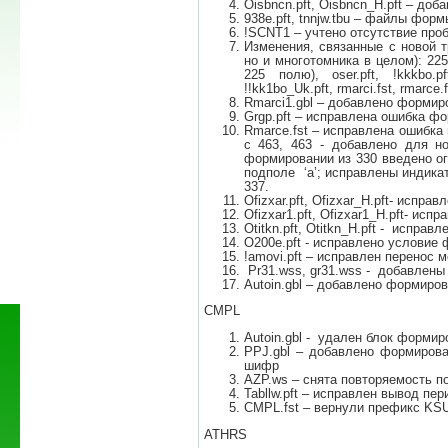
Oisbncn.pft, Oisbncn_H.pft – доб
938e.pft, tnnjw.tbu – файлы фо
!SCNT1 – учтено отсутствие проб
Изменения, связанные с новой т
но и многотомника в целом): 225
225 полю), oser.pft, !kkkbo.pft
!!kk1bo_Uk.pft, rmarci.fst, rmarce.f
Rmarci1.gbl – добавлено формир
Grgp.pft – исправлена ошибка ф
Rmarce.fst – исправлена ошибка
с 463, 463 - добавлено для н
формировании из 330 введено ог
подполе ‘a’; исправлены индика
337.
Ofizxar.pft, Ofizxar_H.pft- испра
Ofizxar1.pft, Ofizxar1_H.pft- ис
Otitkn.pft, Otitkn_H.pft - испра
O200e.pft - исправлено условие
!amovi.pft – исправлен перенос м
Pr31.wss, gr31.wss - добавлены п
Autoin.gbl – добавлено формиро
СMPL
Autoin.gbl - удален блок форм
PPJ.gbl – добавлено формирова
шифр
AZP.ws – снята повторяемость по
Tabllw.pft – исправлен вывод пе
CMPL.fst – вернули префикс KS
ATHRS