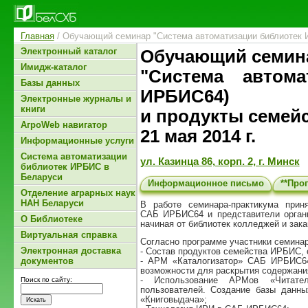
Главная
/ Обучающий семинар "Система автоматизации библиотек
Электронный каталог
Обучающий семин
Имидж-каталог
"Система автом
Базы данных
ИРБИС64)
Электронные журналы и
книги
и продукты семей
АгроWeb навигатор
21 мая 2014 г.
Информационные услуги
Система автоматизации
ул. Казинца 86, корп. 2, г. Минск
библиотек ИРБИС в
Беларуси
Информационное письмо
**
Про
Отделение аграрных наук
НАН Беларуси
В работе семинара-практикума при
САБ ИРБИС64 и представители органи
О Библиотеке
начиная от библиотек колледжей и за
Виртуальная справка
Согласно программе участники семина
Электронная доставка
- Состав продуктов семейства ИРБИС, 
документов
- АРМ «Каталогизатор» САБ ИРБИС64 (
возможности для раскрытия содержания
- Использование АРМов «Читател
Поиск по сайту:
пользователей. Создание базы данн
«Книговыдача»;