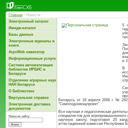
Главная
/ Новости
Электронный каталог
5 
Имидж-каталог
ги
уб
Базы данных
те
Электронные журналы и
Зе
книги
По
АгроWeb навигатор
до
вза
Информационные услуги
в 1
Система автоматизации
В 
библиотек ИРБИС в
ис
Беларуси
Ин
Отделение аграрных наук
отр
НАН Беларуси
Се
О Библиотеке
уч
пр
Виртуальная справка
Беларусь от 18 апреля 2006 г. № 2
"Семплодоовощпроект".
Электронная доставка
документов
Вся научная и педагогическая деятель
специалистов для агропромышленного 
Поиск по сайту:
научную школу, подготовил 20 канд
аттестационной комиссии Республики Б