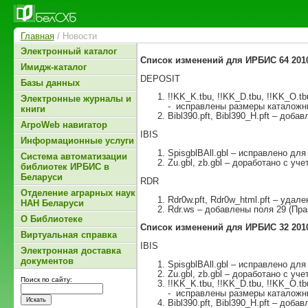
Главная
/ Новости
Электронный каталог
Список изменений для ИРБИС 64 2010
Имидж-каталог
DEPOSIT
Базы данных
!!KK_K.tbu, !!KK_D.tbu, !!KK_O.tb
Электронные журналы и
- исправлены размеры каталожны
книги
Bibl390.pft, Bibl390_H.pft – до
АгроWeb навигатор
IBIS
Информационные услуги
SpisgblBAll.gbl – исправлено для
Система автоматизации
Zu.gbl, zb.gbl – доработано с у
библиотек ИРБИС в
Беларуси
RDR
Отделение аграрных наук
Rdr0w.pft, Rdr0w_html.pft – удал
НАН Беларуси
Rdr.ws – добавлены поля 29 (Пра
О Библиотеке
Список изменений для ИРБИС 32 2010
Виртуальная справка
IBIS
Электронная доставка
документов
SpisgblBAll.gbl – исправлено для
Zu.gbl, zb.gbl – доработано с у
Поиск по сайту:
!!KK_K.tbu, !!KK_D.tbu, !!KK_O.tb
- исправлены размеры каталожны
Bibl390.pft, Bibl390_H.pft – до