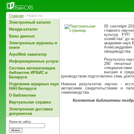
Главная
/ Новости
Электронный каталог
05 сентября 20
Имидж-каталог
главного научн
культур РУП "
Базы данных
хозяйства" до 
академии наук 
Электронные журналы и
Александрович
книги
овощеводства.
АгроWeb навигатор
Результаты нау
Информационные услуги
280 печатных
специалистами 
Система автоматизации
высших и средн
библиотек ИРБИС в
руководством подготовлено семь докто
Беларуси
Отделение аграрных наук
Новизна результатов научно - иссл
авторскими свидетельствами и пат
НАН Беларуси
семеноводства.
О Библиотеке
Коллектив библиотеки поздр
Виртуальная справка
Электронная доставка
документов
Поиск по сайту: