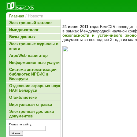
Главная
/ Новости
Электронный каталог
24 июля 2011 года
БелСХБ проводит т
Имидж-каталог
в рамках Международной научной кон
безопасности и устойчивого эконо
Базы данных
документы за последние 3 года из колл
Электронные журналы и
книги
АгроWeb навигатор
Информационные услуги
Система автоматизации
библиотек ИРБИС в
Беларуси
Отделение аграрных наук
НАН Беларуси
О Библиотеке
Виртуальная справка
Электронная доставка
документов
Поиск по сайту: