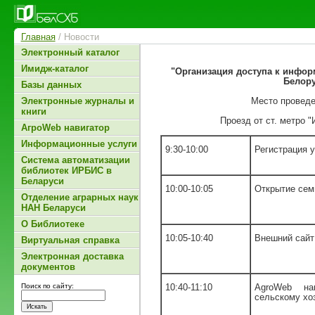
Главная
/ Новости
Электронный каталог
Имидж-каталог
"Организация доступа к инфо
Белору
Базы данных
Место проведе
Электронные журналы и
книги
Проезд от ст. метро "И
АгроWeb навигатор
Информационные услуги
9:30-10:00
Регистрация 
Система автоматизации
библиотек ИРБИС в
Беларуси
10:00-10:05
Открытие сем
Отделение аграрных наук
НАН Беларуси
О Библиотеке
10:05-10:40
Внешний сай
Виртуальная справка
Электронная доставка
документов
Поиск по сайту:
10:40-11:10
AgroWeb на
сельскому хо