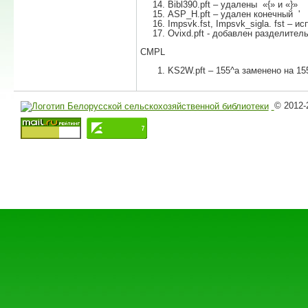
Bibl390.pft – удалены «{» и «}»
ASP_H.pft – удален конечный '
Impsvk.fst, Impsvk_sigla. fst – и
Ovixd.pft - добавлен разделите
CMPL
KS2W.pft – 155^a заменено на 15
© 2012-