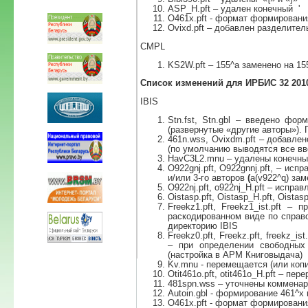
ASP_H.pft – удален конечный '
O461x.pft - формат формирования 
Ovixd.pft – добавлен разделите
CMPL
KS2W.pft – 155^a заменено на 15
Список изменений для ИРБИС 32 2010
IBIS
Stn.fst, Stn.gbl – введено фо
(развернутые «другие авторы»). 
461n.wss, Ovixdm.pft – добавле
(по умолчанию выводятся все вв
HavC3L2.mnu – удалены конечные
O922gnj.pft, O922gnnj.pft, – ис
и/или 3-го авторов
(
a(v922^q) зам
O922nj.pft, o922nj_H.pft – испра
Oistasp.pft, Oistasp_H.pft, Oistas
Freekz1.pft, Freekz1_ist.pft 
раскодированном виде по справ
директорию IBIS
Freekz0.pft, Freekz.pft, freekz_ist.
– при определении свободных 
(настройка в АРМ Книговыдача)
Kv.mnu - перемещается (или коп
Otit461o.pft, otit461o_H.pft – пер
481spn.wss – уточнены комменар
Autoin.gbl - формирование 461^x
O461x.pft - формат формирования 