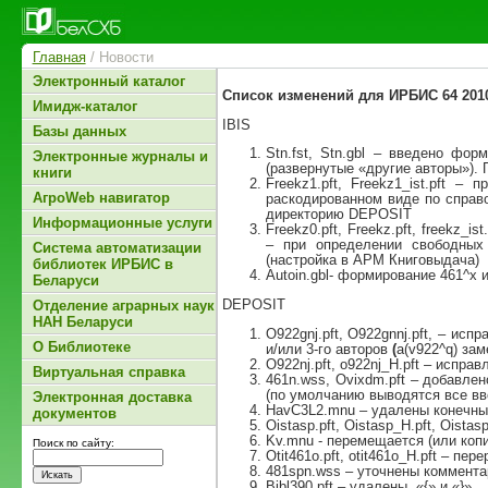
Главная
/ Новости
Электронный каталог
Список изменений для ИРБИС 64 2010
Имидж-каталог
IBIS
Базы данных
Stn.fst, Stn.gbl – введено фо
Электронные журналы и
(развернутые «другие авторы»). 
книги
Freekz1.pft, Freekz1_ist.pft 
АгроWeb навигатор
раскодированном виде по справ
директорию DEPOSIT
Информационные услуги
Freekz0.pft, Freekz.pft, freekz_ist.
– при определении свободных 
Система автоматизации
(настройка в АРМ Книговыдача)
библиотек ИРБИС в
Autoin.gbl- формирование 461^x 
Беларуси
DEPOSIT
Отделение аграрных наук
НАН Беларуси
O922gnj.pft, O922gnnj.pft, – ис
О Библиотеке
и/или 3-го авторов
(
a(v922^q) зам
O922nj.pft, o922nj_H.pft – испра
Виртуальная справка
461n.wss, Ovixdm.pft – добавле
(по умолчанию выводятся все вв
Электронная доставка
HavC3L2.mnu – удалены конечные
документов
Oistasp.pft, Oistasp_H.pft, Oistas
Kv.mnu - перемещается (или коп
Поиск по сайту:
Otit461o.pft, otit461o_H.pft – пер
481spn.wss – уточнены коммента
Bibl390.pft – удалены «{» и «}»