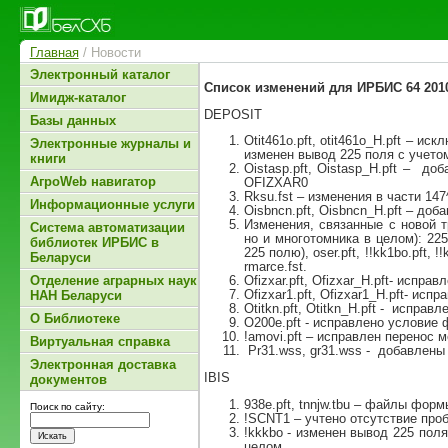
Главная
/ Новости
Электронный каталог
Список изменений для ИРБИС 64 2010
Имидж-каталог
DEPOSIT
Базы данных
Otit461o.pft, otit461o_H.pft – и
Электронные журналы и
изменен вывод 225 поля с учетом
книги
Oistasp.pft, Oistasp_H.pft – д
АгроWeb навигатор
OFIZXAR0
Rksu.fst – изменения в части 147
Информационные услуги
Oisbncn.pft, Oisbncn_H.pft – доб
Изменения, связанные с новой т
Система автоматизации
но и многотомника в целом): 225
библиотек ИРБИС в
225 полю), oser.pft, !!kk1bo.pft, !!
Беларуси
rmarce.fst.
Отделение аграрных наук
Ofizxar.pft, Ofizxar_H.pft- испра
Ofizxar1.pft, Ofizxar1_H.pft- ис
НАН Беларуси
Otitkn.pft, Otitkn_H.pft - испра
О Библиотеке
O200e.pft - исправлено условие 
!amovi.pft – исправлен перенос м
Виртуальная справка
Pr31.wss, gr31.wss - добавлены п
Электронная доставка
IBIS
документов
938e.pft, tnnjw.tbu – файлы фо
Поиск по сайту:
!SCNT1 – учтено отсутствие проб
!kkkbo - изменен вывод 225 поля
целом