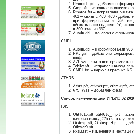
Rmarci1.gbl – добавлено формир
Grgp.pft – исправлена ошибка ф
Rmarce.fst – исправлена ошибка
461 – связь с 463, 463 - добавл
при формировании из 330 вве
обязательное подполе ‘a’; испр
в 300 поле из 337.
Autoin.gbl – добавлено формиро
CMPL
Autoin.gbl – в формировании 903
PPJ.gbl – добавлено формирова
шифр
AZP.ws – снята повторяемость по
Tabllw.pft – исправлен вывод пе
CMPL.fst – вернули префикс KS
ATHRS
Athrs.pft, athrsgr.pft, athrsw.pft,
675. Wss – добавлен файл
Список изменений для ИРБИС 32 2010
IBIS
Otit461o.pft, otit461o_H.pft – и
изменен вывод 225 поля с учетом
Oistasp.pft, Oistasp_H.pft – д
Ofizxar0.pft
Rksu.fst – изменения в части 147