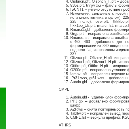
Oisbncn.pft, Oisbncn_H.pft – доб
938e.pft, tnnjw.tbu – файлы фо
!SCNT1 – учтено отсутствие проб
Изменения, связанные с новой т
но и многотомника в целом): 225
225 полю), oser.pft, !kkkbo.pft
!!kk1bo_Uk.pft, rmarci.fst, rmarce.f
Rmarci1.gbl – добавлено формир
Grgp.pft – исправлена ошибка ф
Rmarce.fst – исправлена ошибка
с 463, 463 - добавлено для н
формировании из 330 введено ог
подполе ‘a’; исправлены индика
337.
Ofizxar.pft, Ofizxar_H.pft- испра
Ofizxar1.pft, Ofizxar1_H.pft- ис
Otitkn.pft, Otitkn_H.pft - испра
O200e.pft - исправлено условие
!amovi.pft – исправлен перенос м
Pr31.wss, gr31.wss - добавлены п
Autoin.gbl – добавлено формиро
СMPL
Autoin.gbl - удален блок форм
PPJ.gbl – добавлено формирова
шифр
AZP.ws – снята повторяемость по
Tabllw.pft – исправлен вывод пе
CMPL.fst – вернули префикс KS
ATHRS