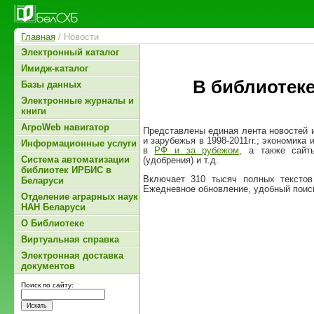
Главная
/ Новости
Электронный каталог
Имидж-каталог
В библиотеке
Базы данных
Электронные журналы и
книги
АгроWeb навигатор
Представлены единая лента новостей и
и зарубежья в 1998-2011гг.; экономика
Информационные услуги
в
РФ и за рубежом
, а также сайты
Система автоматизации
(удобрения) и т.д.
библиотек ИРБИС в
Включает 310 тысяч полных текстов
Беларуси
Ежедневное обновление, удобный поиск
Отделение аграрных наук
НАН Беларуси
О Библиотеке
Виртуальная справка
Электронная доставка
документов
Поиск по сайту: