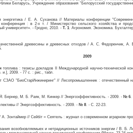
ублики Беларусь, Учреждение образования "Белорусский государственны
 энергетика / Е. А. Суханова // Материалы конференции "Cовременны
 конференция : в 2-х т. / Министерство сельского хозяйства и про
й университет». - Гродно, 2010. -
Т. 1
: Агрономия. Экономика. Бухгалтерс
чественной древесины и древесных отходов / А. С. Федоренчик, А. В. Ле
5.
2009
и
топлива : тезисы докладов II Международной научно-технической конф
 и.], 2009. - 77 с. : рис., табл.
т СЗАО "БиоСтарИнжиниринг" // Лесопромышленник : отечественный на
Я. Бернер, М. Б. Раяк, М. Кинкер // Энергоэффективность. - 2009. -
№ 6
.
пективы // Энергоэффективность. - 2009. -
№ 8
. - С. 22-23.
А. Зонтаймер // Сейбiт = Сеятель : журнал о современном аграрном прои
ания возобновляемыех и нетрадиционных источников энергии / В. Б. Ло
алы международной научно-технической конференции (Минск, 23-24 октябр