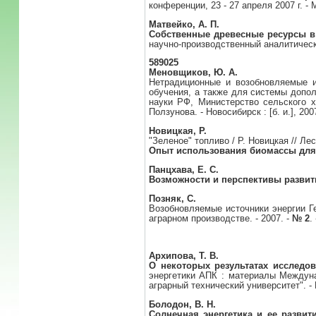
конференции, 23 - 27 апреля 2007 г. - 
Матвейко, А. П.
Собственные древесные ресурсы в 
научно-производственный аналитически
589025
Меновщиков, Ю. А.
Нетрадиционные и возобновляемые и
обучения, а также для системы допол
науки РФ, Министерство сельского х
Ползунова. - Новосибирск : [б. и.], 200
Новицкая, Р.
"Зеленое" топливо / Р. Новицкая // Ле
Опыт использования биомассы для
Панцхава, Е. С.
Возможности и перспективы развит
Позняк, С.
Возобновляемые источники энергии Ге
аграрном производстве. - 2007. -
№ 2
.
Архипова, Т. В.
О некоторых результатах исслед
энергетики АПК : материалы Междунар
аграрный технический университет". - М
Болодон, В. Н.
Солнечная энергетика и ее развит