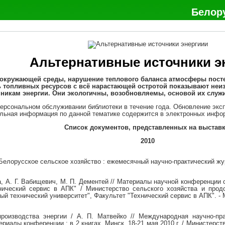
Белор
Альтернативные источники э
окружающей среды, нарушение теплового баланса атмосферы пост
ь топливных ресурсов с всё нарастающей остротой показывают неи
никам энергии. Они экологичны, возобновляемы, основой их служи
ерсональном обслуживании библиотеки в течение года. Обновление экс
льная информация по данной тематике содержится в электронных инфо
Список документов, представленных на выставк
2010
/ Белорусское сельское хозяйство : ежемесячный научно-практический жур
а, А. Г. Вабищевич, М. П. Дементей // Материалы научной конференции 
нический сервис в АПК" / Министерство сельского хозяйства и прод
й технический университет", Факультет "Технический сервис в АПК". - Ми
производства энергии / А. П. Матвейко // Международная научно-пр
риалы конференции : в 2 книгах, Минск, 18-21 мая 2010 г. / Министерс