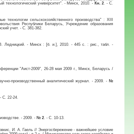
й технологический университет". - Минск, 2010. -
Кн. 2
. - С.
е технологии сельскохозяйственного производства" : XIII
довольствия Республики Беларусь, Учреждение образования
кий учет. - С. 381-382.
дницкий. - Минск : [б. и.], 2010. - 445 с. : рис., табл. -
еренции "Аист-2009", 26-28 мая 2009 г., Минск, Беларусь /
учно-производственный аналитический журнал. - 2009. -
№
 - С. 22-24.
зводстве. - 2009. -
№ 2
. - С. 10-13.
вкис, И. А. Гаель // Энергосбережение - важнейшее условие
я 2009 года) : в 2 ч. / Министерство сельского хозяйства и