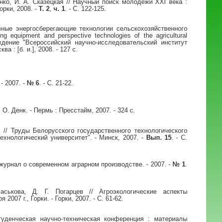
ко, И. А. Сказецкая // Научный поиск молодежи XXI века :
орки, 2008. -
Т. 2
,
ч. 1
. - С. 122-125.
вные энергосберегающие технологии сельскохозяйственного
 equipment and perspective technologies of the agricultural
ждение "Всероссийский научно-исследовательский институт
 : [б. и.], 2008. - 127 с.
- 2007. -
№ 6
. - С. 21-22.
О. Денк. - Пермь : Пресстайм, 2007. - 324 с.
 // Труды Белорусского государственного технологического
ехнологический университет". - Минск, 2007. -
Вып. 15
. - С.
: журнал о современном аграрном производстве. - 2007. -
№ 1
.
аськова, Д. Г. Погарцев // Агроэкологические аспекты
07 г., Горки. - Горки, 2007. - С. 61-62.
уденческая научно-техническая конференция : материалы