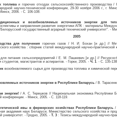
х топлива
и горючих отходах сельскохозяйственного производства / Н
одной научно-технической конференции, 29-30 ноября 2006 г., г. Мин
инск, 2006. - С. 106-108.
радиционных и возобновляемых
источников энергии для теп
Перспективы и направления развития энергетики АПК : материалы Междун
 "Белорусский государственный аграрный технический университет". - Минс
2005
водства для получения
горючих газов / Н. И. Бохан [и др.] // Ме
кого хозяйства : сборник статей международной научно-практической 
для питания сельхозпредприятий / Е. М. Пашкевич [и др.] // Ресурсос
студентов, магистрантов и аспирантов. - Горки, 2005. -
Ч. 1
. - С. 135-138
ик
возобновляемого сырья для производства топлива и химической перер
овляемых источников энергии в Республике Беларусь
/ В. Тарасенко
м энергии!
/ А. С. Терешков // Национальная экономика Республики Б
конференции. - Минск, 2005. - С. 118-119.
етической ивы в фермерских хозяйствах Республики Беларусь
/ 
ная академия наук Беларуси, Министерство сельского хозяйства и пр
 университет. - Гродно, 2005. -
Т. 3
: Тезисы международной научно-прак