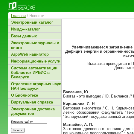
Главная
/ Новости
Электронный каталог
Имидж-каталог
Базы данных
Электронные журналы и
Увеличивающееся загрязнение 
книги
Дефицит энергии и ограниченност
АгроWeb навигатор
источ
Информационные услуги
Выставка проводится в П
Дополните
Система автоматизации
библиотек ИРБИС в
Беларуси
Отделение аграрных наук
НАН Беларуси
Бакланов, Ю.
О Библиотеке
Биогаз - это выгодно / Ю. Бакланов /
Виртуальная справка
Кирьянова, С. Н.
Ветровая энергетика / С. Н. Кирьянов
Электронная доставка
летию образования факультета "Тех
документов
"Белорусский государственный аграрны
Поиск по сайту:
Матвейко, А. П.
Заготовка древесного топлива для 
рациональное лесопользование" : мате