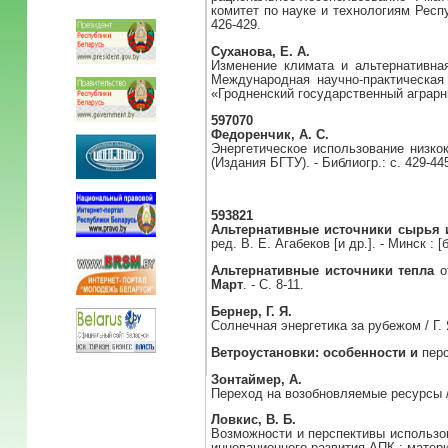
комитет по науке и технологиям Респ
426-429.
Суханова, Е. А.
Изменение климата и альтернативная
Международная научно-практическая
«Гродненский государственный аграрны
597070
Федоренчик, А. С.
Энергетическое использование низкока
(Издания БГТУ). - Библиогр.: с. 429-44
593821
Альтернативные источники сырья 
ред. В. Е. Агабеков [и др.]. - Минск : [б.
Альтернативные источники тепла
о
Март
. - С. 8-11.
Бернер, Г. Я.
Солнечная энергетика за рубежом / Г. 
Ветроустановки: особенности и
перс
Зонтаймер, А.
Переход на возобновляемые ресурсы / 
Ловкис, В. Б.
Возможности и перспективы использов
инновационного развития АПК : матери