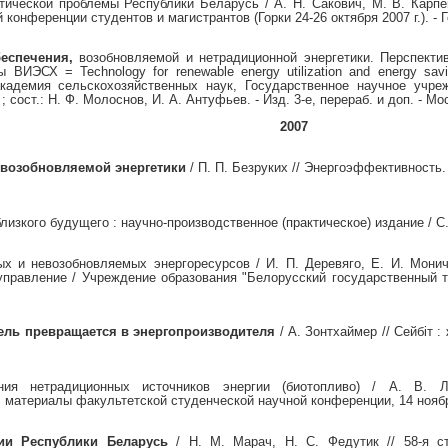
ической проблемы Республики Беларусь / А. Н. Сакович, М. В. Карпен
онференции студентов и магистрантов (Горки 24-26 октября 2007 г.). - Г
еспечения,
возобновляемой и нетрадиционной энергетики. Перспекти
ВИЭСХ = Technology for renewable energy utilization and energy saving
 академия сельскохозяйственных наук, Государственное научное учре
ост.: Н. Ф. Молоснов, И. А. Антуфьев. - Изд. 3-е, перераб. и доп. - Москва
2007
 возобновляемой энергетики
/ П. П. Безруких // Энергоэффективность. 
изкого будущего : научно-производственное (практическое) издание / С. 
х и невозобновляемых энергоресурсов / И. П. Деревяго, Е. И. Монич
 управление / Учреждение образования "Белорусский государственный т
ель превращается в энергопроизводителя
/ А. Зонтхаймер // Сейбiт 
ния нетрадиционных источников энергии (биотопливо) / А. В. Л
материалы факультетской студенческой научной конференции, 14 ноября 20
ии Республики Беларусь
/ Н. М. Марач, Н. С. Федутик // 58-я ст