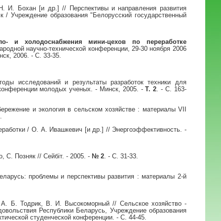
. И. Бохан [и др.] // Перспективы и направления развития
ск / Учреждение образования "Белорусский государственный
ло- и холодоснабжения мини-цехов по переработке
ародной научно-технической конференции, 29-30 ноября 2006
к, 2006. - С. 33-35.
тоды исследований и результаты разработок техники для
конференции молодых ученых. - Минск, 2005. -
Т. 2
. - С. 163-
бережение и экология в сельском хозяйстве : материалы VII
.
аботки / О. А. Ивашкевич [и др.] // Энергоэффективность. -
, С. Позняк // Сейбiт. - 2005. -
№ 2
. - С. 31-33.
еларусь: проблемы и перспективы развития : материалы 2-й
А. Б. Тодрик, В. И. Высокоморный // Сельское хозяйство -
одовольствия Республики Беларусь, Учреждение образования
тической студенческой конференции. - С. 44-45.