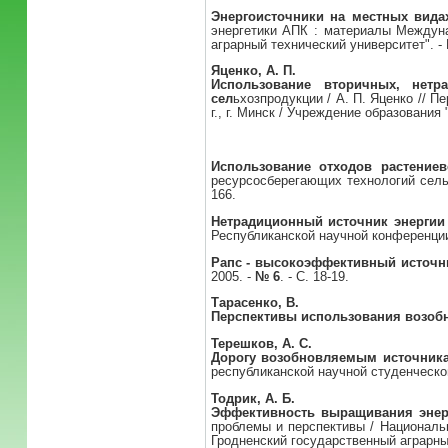
Энергоисточники на местных вида
энергетики АПК : материалы Междунар
аграрный технический университет". - М
Яценко, А. П.
Использование вторичных, нет
сел
ьхозпродукции / А. П. Яценко // 
г., г. Минск / Учреждение образования
Использование отходов растение
ресурсосберегающих технологий сельс
166.
Нетрадиционный источник энергии
Республиканской научной конференции 
Рапс - высокоэффективный источн
2005. -
№ 6
. - С. 18-19.
Тарасенко, В.
Перспективы использования возобн
Терешков, А. С.
Дорогу возобновляемым источника
республиканской научной студенческой 
Тодрик, А. Б.
Эффективность выращивания энерг
проблемы и перспективы / Националь
Гродненский государственный аграрный