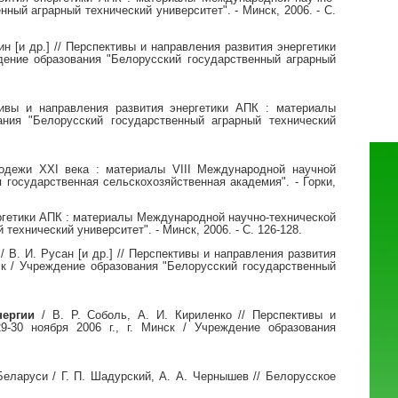
нный аграрный технический университет". - Минск, 2006. - С.
 [и др.] // Перспективы и направления развития энергетики
ждение образования "Белорусский государственный аграрный
тивы и направления развития энергетики АПК : материалы
ания "Белорусский государственный аграрный технический
лодежи XXI века : материалы VIII Международной научной
я государственная сельскохозяйственная академия". - Горки,
нергетики АПК : материалы Международной научно-технической
технический университет". - Минск, 2006. - С. 126-128.
 В. И. Русан [и др.] // Перспективы и направления развития
ск / Учреждение образования "Белорусский государственный
нергии
/ В. Р. Соболь, А. И. Кириленко // Перспективы и
-30 ноября 2006 г., г. Минск / Учреждение образования
еларуси / Г. П. Шадурский, А. А. Чернышев // Белорусское