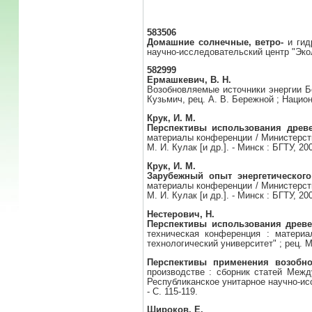
583506
Домашние солнечные, ветро-
и гид
научно-исследовательский центр "Эколог
582999
Ермашкевич, В. Н.
Возобновляемые источники энергии Бе
Кузьмич, рец. А. В. Бережной ; Нацио
Крук, И. М.
Перспективы использования древе
материалы конференции / Министерств
М. И. Кулак [и др.]. - Минск : БГТУ, 20
Крук, И. М.
Зарубежный опыт энергетическог
материалы конференции / Министерств
М. И. Кулак [и др.]. - Минск : БГТУ, 20
Нестерович, Н.
Перспективы использования древе
техническая конференция : материа
технологический университет" ; рец. М.
Перспективы применения возобн
производстве : сборник статей Межд
Республиканское унитарное научно-исс
- С. 115-119.
Широков, Е.