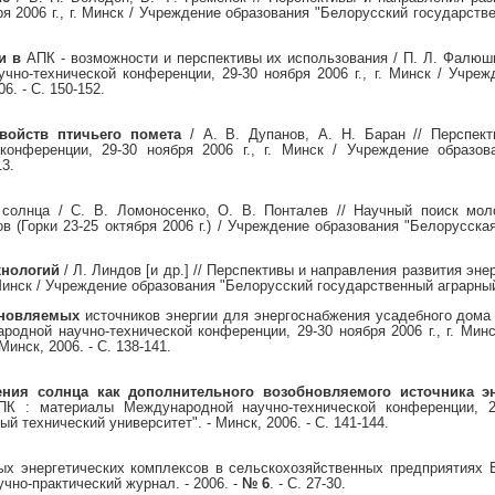
я 2006 г., г. Минск / Учреждение образования "Белорусский государстве
и в
АПК - возможности и перспективы их использования / П. Л. Фалюшин
но-технической конференции, 29-30 ноября 2006 г., г. Минск / Учре
6. - С. 150-152.
войств птичьего помета
/ А. В. Дупанов, А. Н. Баран // Перспек
конференции, 29-30 ноября 2006 г., г. Минск / Учреждение образов
13.
 солнца / С. В. Ломоносенко, О. В. Понталев // Научный поиск мо
в (Горки 23-25 октября 2006 г.) / Учреждение образования "Белорусска
хнологий
/ Л. Линдов [и др.] // Перспективы и направления развития э
 Минск / Учреждение образования "Белорусский государственный аграрный 
бновляемых
источников энергии для энергоснабжения усадебного дома /
одной научно-технической конференции, 29-30 ноября 2006 г., г. Мин
инск, 2006. - С. 138-141.
ния солнца как дополнительного возобновляемого источника э
ПК : материалы Международной научно-технической конференции, 29
 технический университет". - Минск, 2006. - С. 141-144.
ых энергетических комплексов в сельскохозяйственных предприятиях Б
чно-практический журнал. - 2006. -
№ 6
. - С. 27-30.