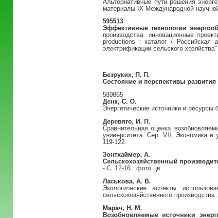
Альтернативные пути решения энергет
материалы IX Международной научной к
595513
Эффективные технологии энергооб
производства: инновационные проекты 
productions : каталог / Российская
электрификации сельского хозяйства" ; с
Безруких, П. П.
Состояние и перспективы развития
589865
Денк, С. О.
Энергетические источники и ресурсы бл
Деревяго, И. П.
Сравнительная оценка возобновляемы
университета. Сер. VII, Экономика и
119-122.
Зонтхаймер, А.
Сельскохозяйственный производит
- С. 12-16 : фото.цв.
Ласькова, А. В.
Экологические аспекты использова
сельскохозяйственного производства : 
Марач, Н. М.
Возобновляемые источники энерг