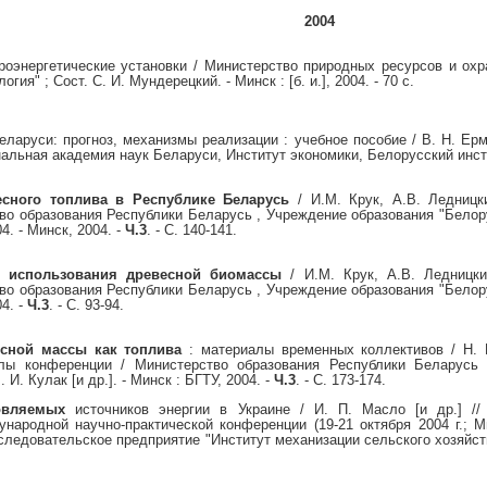
2004
роэнергетические установки / Министерство природных ресурсов и о
ия" ; Сост. С. И. Мундерецкий. - Минск : [б. и.], 2004. - 70 с.
ларуси: прогноз, механизмы реализации : учебное пособие / В. Н. Ерма
нальная академия наук Беларуси, Институт экономики, Белорусский инстит
сного топлива в Республике Беларусь
/ И.М. Крук, А.В. Ледницки
о образования Республики Беларусь , Учреждение образования "Белору
04. - Минск, 2004. -
Ч.3
. - С. 140-141.
о использования древесной биомассы
/ И.М. Крук, А.В. Ледницки
о образования Республики Беларусь , Учреждение образования "Белору
04. -
Ч.3
. - С. 93-94.
сной массы как топлива
: материалы временных коллективов / Н. Н
лы конференции / Министерство образования Республики Беларусь 
 И. Кулак [и др.]. - Минск : БГТУ, 2004. -
Ч.3
. - С. 173-174.
овляемых
источников энергии в Украине / И. П. Масло [и др.] //
ународной научно-практической конференции (19-21 октября 2004 г.; 
ледовательское предприятие "Институт механизации сельского хозяйства 