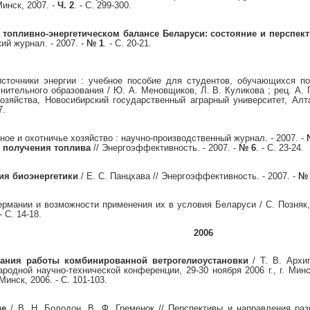
Минск, 2007. -
Ч. 2
. - С. 299-300.
топливно-энергетическом балансе Беларуси: состояние и перспек
й журнал. - 2007. -
№ 1
. - С. 20-21.
сточники энергии : учебное пособие для студентов, обучающихся п
нительного образования / Ю. А. Меновщиков, Л. В. Куликова ; рец. А. 
озяйства, Новосибирский государственный аграрный университет, Алт
7.
сное и охотничье хозяйство : научно-производственный журнал. - 2007. -
 получения топлива
// Энергоэффективность. - 2007. -
№ 6
. - С. 23-24.
ия биоэнергетики
/ Е. С. Панцхава // Энергоэффективность. - 2007. -
№ 
рмании и возможности применения их в условия Беларуси / С. Позняк,
 - С. 14-18.
2006
ования работы
комбинированной ветрогелиоустановки
/ Т. В. Архи
одной научно-технической конференции, 29-30 ноября 2006 г., г. Мин
инск, 2006. - С. 101-103.
ие
/ В. Н. Болодон, В. Ф. Гременок // Перспективы и направления ра