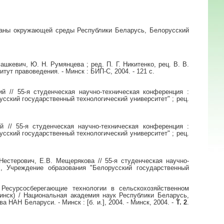
храны окружающей среды Республики Беларусь, Белорусский
шкевич, Ю. Н. Румянцева ; ред. П. Г. Никитенко, рец. В. В.
ут правоведения. - Минск : БИП-С, 2004. - 121 с.
й // 55-я студенческая научно-техническая конференция :
сский государственный технологический университет" ; рец.
й // 55-я студенческая научно-техническая конференция :
сский государственный технологический университет" ; рец.
естерович, Е.В. Мещерякова // 55-я студенческая научно-
, Учреждение образования "Белорусский государственный
 Ресурсосберегающие технологии в сельскохозяйственном
Минск) / Национальная академия наук Республики Беларусь,
НАН Беларуси. - Минск : [б. и.], 2004. - Минск, 2004. -
Т. 2
.