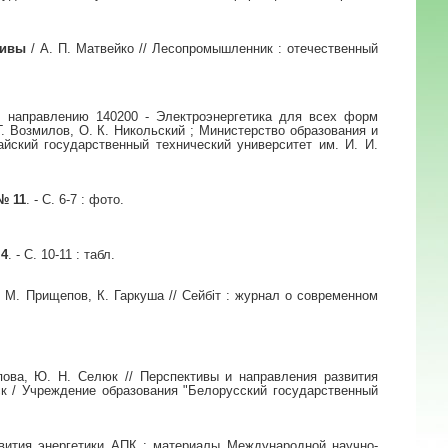
тивы
/ А. П. Матвейко // Лесопромышленник : отечественный
о направлению 140200 - Электроэнергетика для всех форм
Г. Возмилов, О. К. Никольский ; Министерство образования и
айский государственный технический университет им. И. И.
№ 11
. - С. 6-7 : фото.
4
. - С. 10-11 : табл.
 М. Прищепов, К. Гаркуша // Сейбiт : журнал о современном
пова, Ю. Н. Селюк // Перспективы и направления развития
ск / Учреждение образования "Белорусский государственный
звития энергетики АПК : материалы Международной научно-