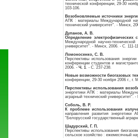
технической конференции, 29-30 ноябр
103-106.
Возобновляемые источники энерги
АПК : материалы Международной науч
технический университет". - Минск, 200
Дупанов, А. В.
Определение электрофизических с
Международной научно-технической 
университет". - Минск, 2006. - С. 111-1
Ломоносенко, С. В.
Перспективы использования энергии
конференции студентов и магистранто
2006. -
Ч. 1
. - С. 237-238.
Новые возможности биогазовых те
конференции, 29-30 ноября 2006 г., г.
Перспективы использования возо
энергетики АПК : материалы Междунар
аграрный технический университет". - М
Соболь, В. Р.
К проблеме использования излуче
направления развития энергетики А
"Белорусский государственный аграрный
Шадурский, Г. П.
Перспективы использования биогазов
сельское хозяйство : ежемесячный нау