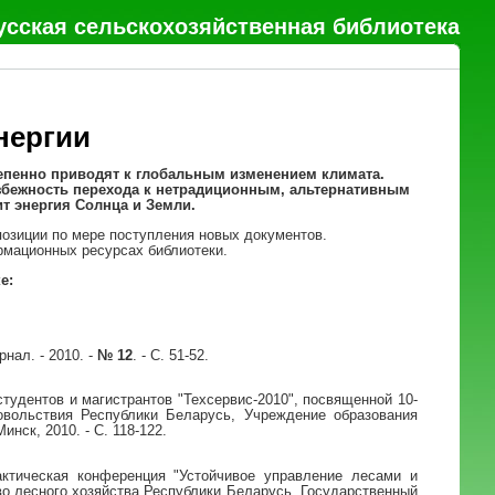
усская сельскохозяйственная библиотека
нергии
епенно приводят к глобальным изменением климата.
збежность перехода к нетрадиционным, альтернативным
т энергия Солнца и Земли.
позиции по мере поступления новых документов.
рмационных ресурсах библиотеки.
е:
нал. - 2010. -
№ 12
. - С. 51-52.
студентов и магистрантов "Техсервис-2010", посвященной 10-
овольствия Республики Беларусь, Учреждение образования
нск, 2010. - С. 118-122.
актическая конференция "Устойчивое управление лесами и
тво лесного хозяйства Республики Беларусь, Государственный