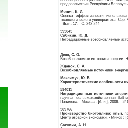
продовольствия Республики Беларусь,
Монич, Е. И.
Оценка эффективности использова
технологического университета. Сер. 
-
Вып. 17
. - С. 242-244.
595045
Сибикин, Ю. Д.
Нетрадиционные возобновляемые источни
Денк, С. О.
Возобновляемые источники энергии. На 
Жданок, С. А.
Возобновляемые источники энергии
Максимук, Ю. В.
Характеристические особенности ж
594011
Нетрадиционные источники энерги
научная сельскохозяйственная библио
Папилова. - Москва : [б. и.], 2008. - 341
589766
Производство биотоплива: опыт,
пр
Центр аграрной экономики. - Минск : [б. 
Сакович, А. Н.