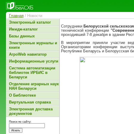
Главная
/ Новости
Электронный каталог
Сотрудники
Белорусской сельскохоз
Имидж-каталог
технической конференции
"Современн
проходившей 7-8 декабря в здании Рес
Базы данных
В мероприятии приняли участие вед
Электронные журналы и
Организаторами конференции выступ
книги
Республике Беларусь и Белорусская би
АгроWeb навигатор
Информационные услуги
Система автоматизации
библиотек ИРБИС в
Беларуси
Отделение аграрных наук
НАН Беларуси
О Библиотеке
Виртуальная справка
Электронная доставка
документов
Поиск по сайту: