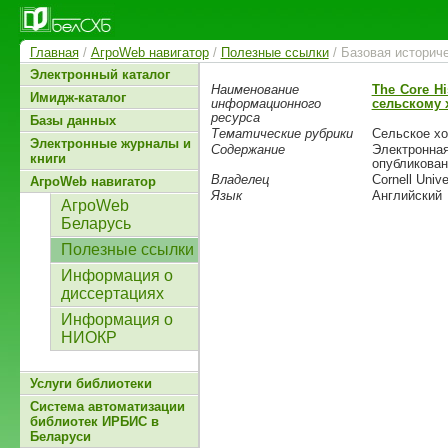
Главная
/
АгроWeb навигатор
/
Полезные ссылки
/ Базовая историче
Электронный каталог
Наименование
The Core Hi
Имидж-каталог
информационного
сельскому х
ресурса
Базы данных
Тематические рубрики
Сельское хо
Электронные журналы и
Содержание
Электронн
книги
опубликован
Владелец
Cornell Unive
АгроWeb навигатор
Язык
Английский
АгроWeb
Беларусь
Полезные ссылки
Информация о
диссертациях
Информация о
НИОКР
Услуги библиотеки
Система автоматизации
библиотек ИРБИС в
Беларуси