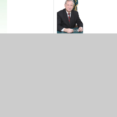
Иванов Сергей Не
Казаровец Никол
Шаршунов Вячесл