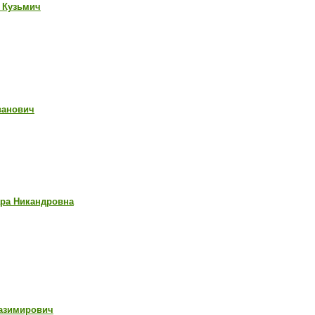
 Кузьмич
ванович
ара Никандровна
Казимирович