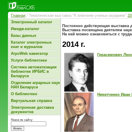
Главная
/ Тематическая выставка "К юбилеям ученых-аграриев"
20
Электронный каталог
Постоянно действующая выставка д
Имидж-каталог
Выставка посвящена деятелям наук
На ней можно ознакомиться с труд
Базы данных
2014 г.
Каталог электронных
книг и журналов
АгроWeb навигатор
Герасимович Лео
Услуги библиотеки
Система автоматизации
библиотек ИРБИС в
Беларуси
Отделение аграрных наук
НАН Беларуси
О библиотеке
Никитченко Иван
Виртуальная справка
Электронная доставка
документов
Поиск по сайту: