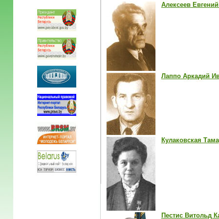
Алексеев Евгений
Лаппо Аркадий И
Кулаковская Там
Пестис Витольд 