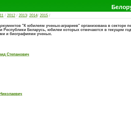
Белор
11
/
2012
/
2013
/
2014
/
2015
/
окументов "К юбилеям ученых-аграриев" организована в секторе п
и Республики Беларусь, юбилеи которых отмечаются в текущем год
ами и биографиями ученых.
нид Степанович
 Николаевич